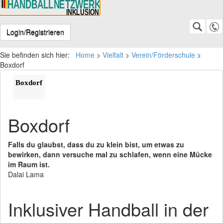
Login/Registrieren
Bernd Hartmann - Tel:
Sie befinden sich hier:
+49174-79 13 272
Home
>
Vielfalt
>
Verein/Förderschule
>
SUCHE
Suche
admin@handballnetzwerk.de
Boxdorf
Boxdorf
Boxdorf
Falls du glaubst, dass du zu klein bist, um etwas zu
bewirken, dann versuche mal zu schlafen, wenn eine Mücke
im Raum ist.
Dalai Lama
Inklusiver Handball in der