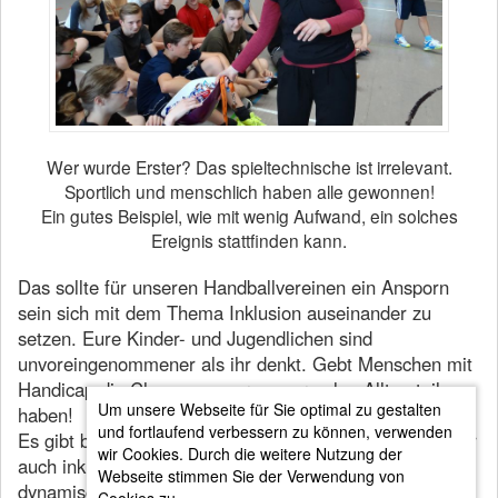
Wer wurde Erster? Das spieltechnische ist irrelevant.
Sportlich und menschlich haben alle gewonnen!
Ein gutes Beispiel, wie mit wenig Aufwand, ein solches
Ereignis stattfinden kann.
Das sollte für unseren Handballvereinen ein Ansporn
sein sich mit dem Thema Inklusion auseinander zu
setzen. Eure Kinder- und Jugendlichen sind
unvoreingenommener als ihr denkt. Gebt Menschen mit
Handicap die Chance an eurem normalen Alltag teil zu
Um unsere Webseite für Sie optimal zu gestalten
haben!
und fortlaufend verbessern zu können, verwenden
Es gibt bestimmt in eurem Umkreis Förderschulen, aber
wir Cookies. Durch die weitere Nutzung der
auch inklusive Schulen, denen unsere schöne
Webseite stimmen Sie der Verwendung von
dynamische Sportart vermittelt werden kann.